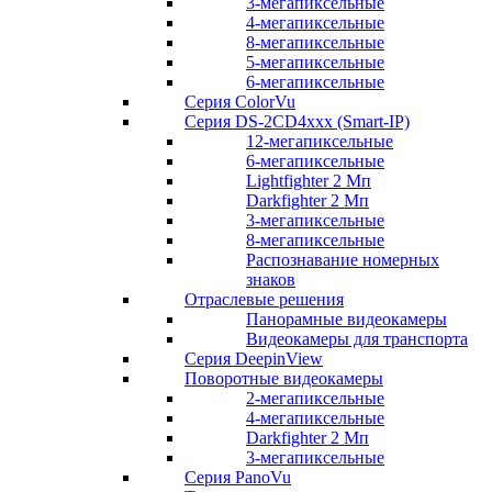
3-мегапиксельные
4-мегапиксельные
8-мегапиксельные
5-мегапиксельные
6-мегапиксельные
Серия ColorVu
Серия DS-2CD4xxx (Smart-IP)
12-мегапиксельные
6-мегапиксельные
Lightfighter 2 Мп
Darkfighter 2 Мп
3-мегапиксельные
8-мегапиксельные
Распознавание номерных
знаков
Отраслевые решения
Панорамные видеокамеры
Видеокамеры для транспорта
Серия DeepinView
Поворотные видеокамеры
2-мегапиксельные
4-мегапиксельные
Darkfighter 2 Мп
3-мегапиксельные
Серия PanoVu