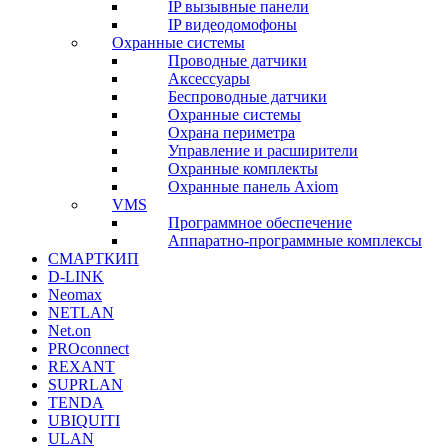
IP вызывные панели
IP видеодомофоны
Охранные системы
Проводные датчики
Аксессуары
Беспроводные датчики
Охранные системы
Охрана периметра
Управление и расширители
Охранные комплекты
Охранные панель Axiom
VMS
Программное обеспечение
Аппаратно-программные комплексы
СМАРТКИП
D-LINK
Neomax
NETLAN
Net.on
PROconnect
REXANT
SUPRLAN
TENDA
UBIQUITI
ULAN