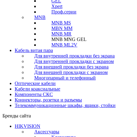
GEL
Xpert
Проф.серии
MNB
MNB MS
MBN MM
MNB MR
MNB MNG GEL
MNB ML2V
Кабель витая пара
Для внутренней прокладки без экрана
Для внутренней прокладки с экраном
Для внешней прокладки без экрана
Для внешней прокладки с экраном
Многопарный и телефонный
Оптические кабели
Кабели коаксиальные
Компоненты СКС
Коннекторы, розетки и разъемы
Телекоммуникационные шкафы, ящики, стойки
Бренды сайта
HIKVISION
Аксессуары