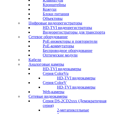
Клавиатура
Кронштейны
Кожухи
Блоки питания
Объективы
Цифровые видеорегистраторы
HD-TVI видеорегистраторы
Видеорегистраторы для транспорта
Сетевое оборудование
PoE-инжекторы и повторители
PoE-коммутаторы
Беспроводное оборудование
Оптические модули
Кабели
Аналоговые камеры
HD-TVI видеокамеры
Серия ColorVu
HD-TVI видеокамеры
Серия ColorV
HD-TVI видеокамеры
Web-камеры
Сетевые видеокамеры
Серия DS-2CD2xxx (Демократичная
серия)
2-мегапиксельные