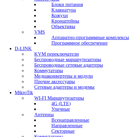
Блоки питания
Клавиатура
Кожухи
Кронштейны
Объективы
VMS
Аппаратно-программные комплексы
Программное обеспечение
D-LINK
KVM переключатели
Беспроводные маршрутизаторы
Беспроводные сетевые адаптеры
Коммутаторы
Медиаконвертеры и модули
Прочие аксессуары
Сетевые адаптеры и модемы
MikroTik
WI-FI Маршрутизаторы
4G (LTE)
Уличные
Антенны
Всенаправленные
Направленные
Секторные
Коммутаторы