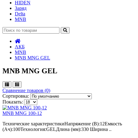
HIDEN
Заряд
Delta
MNB
АКБ
MNB
MNB MNG GEL
MNB MNG GEL
Сравнение товаров (0)
Сортировка:
Показать:
MNB MNG 100-12
Технические характеристикиНапряжение (В):12Емкость
(Ач):100Технология:GELДлина (мм):330 Ширина ..