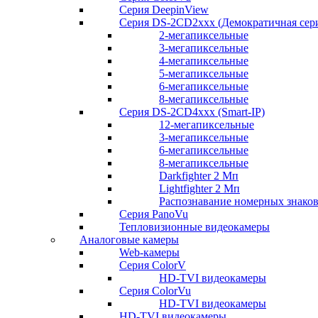
Серия DeepinView
Серия DS-2CD2xxx (Демократичная сер
2-мегапиксельные
3-мегапиксельные
4-мегапиксельные
5-мегапиксельные
6-мегапиксельные
8-мегапиксельные
Серия DS-2CD4xxx (Smart-IP)
12-мегапиксельные
3-мегапиксельные
6-мегапиксельные
8-мегапиксельные
Darkfighter 2 Мп
Lightfighter 2 Мп
Распознавание номерных знако
Серия PanoVu
Тепловизионные видеокамеры
Аналоговые камеры
Web-камеры
Серия ColorV
HD-TVI видеокамеры
Серия ColorVu
HD-TVI видеокамеры
HD-TVI видеокамеры