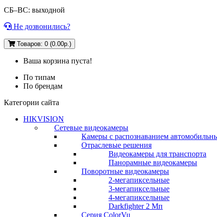
СБ–ВС: выходной
Не дозвонились?
Товаров: 0 (0.00р.)
Ваша корзина пуста!
По типам
По брендам
Категории сайта
HIKVISION
Сетевые видеокамеры
Камеры с распознаванием автомобильн
Отраслевые решения
Видеокамеры для транспорта
Панорамные видеокамеры
Поворотные видеокамеры
2-мегапиксельные
3-мегапиксельные
4-мегапиксельные
Darkfighter 2 Мп
Серия ColorVu