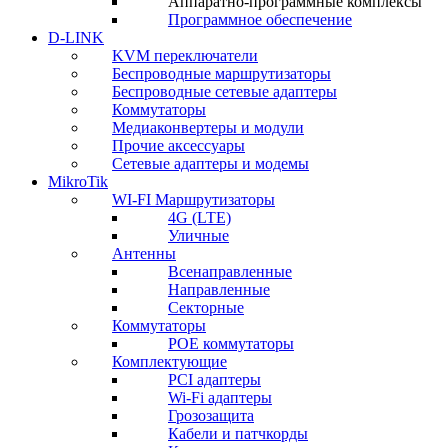
Аппаратно-программные комплексы
Программное обеспечение
D-LINK
KVM переключатели
Беспроводные маршрутизаторы
Беспроводные сетевые адаптеры
Коммутаторы
Медиаконвертеры и модули
Прочие аксессуары
Сетевые адаптеры и модемы
MikroTik
WI-FI Маршрутизаторы
4G (LTE)
Уличные
Антенны
Всенаправленные
Направленные
Секторные
Коммутаторы
POE коммутаторы
Комплектующие
PCI адаптеры
Wi-Fi адаптеры
Грозозащита
Кабели и патчкорды