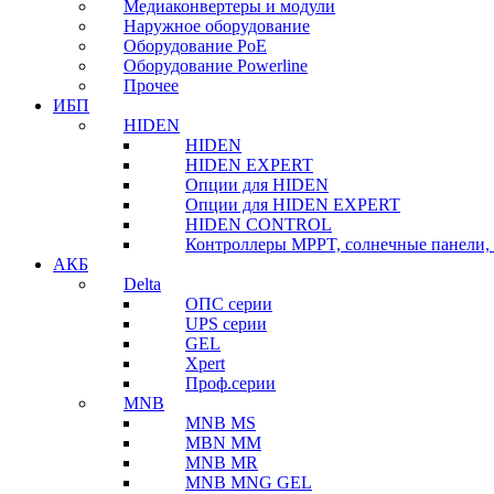
Медиаконвертеры и модули
Наружное оборудование
Оборудование PoE
Оборудование Powerline
Прочее
ИБП
HIDEN
HIDEN
HIDEN EXPERT
Опции для HIDEN
Опции для HIDEN EXPERT
HIDEN CONTROL
Контроллеры MPPT, солнечные панели, 
АКБ
Delta
ОПС серии
UPS серии
GEL
Xpert
Проф.серии
MNB
MNB MS
MBN MM
MNB MR
MNB MNG GEL