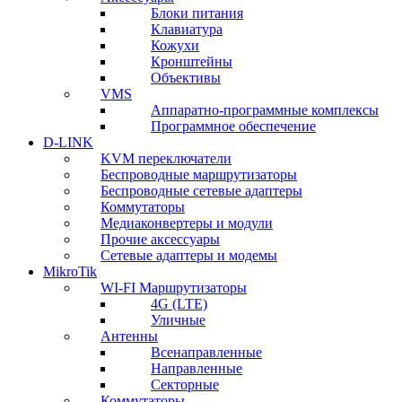
Блоки питания
Клавиатура
Кожухи
Кронштейны
Объективы
VMS
Аппаратно-программные комплексы
Программное обеспечение
D-LINK
KVM переключатели
Беспроводные маршрутизаторы
Беспроводные сетевые адаптеры
Коммутаторы
Медиаконвертеры и модули
Прочие аксессуары
Сетевые адаптеры и модемы
MikroTik
WI-FI Маршрутизаторы
4G (LTE)
Уличные
Антенны
Всенаправленные
Направленные
Секторные
Коммутаторы