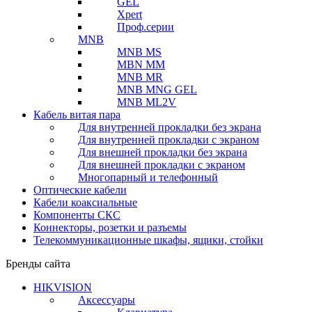
GEL
Xpert
Проф.серии
MNB
MNB MS
MBN MM
MNB MR
MNB MNG GEL
MNB ML2V
Кабель витая пара
Для внутренней прокладки без экрана
Для внутренней прокладки с экраном
Для внешней прокладки без экрана
Для внешней прокладки с экраном
Многопарный и телефонный
Оптические кабели
Кабели коаксиальные
Компоненты СКС
Коннекторы, розетки и разъемы
Телекоммуникационные шкафы, ящики, стойки
Бренды сайта
HIKVISION
Аксессуары