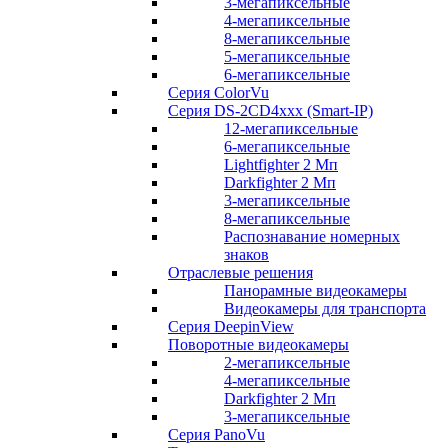
3-мегапиксельные
4-мегапиксельные
8-мегапиксельные
5-мегапиксельные
6-мегапиксельные
Серия ColorVu
Серия DS-2CD4xxx (Smart-IP)
12-мегапиксельные
6-мегапиксельные
Lightfighter 2 Мп
Darkfighter 2 Мп
3-мегапиксельные
8-мегапиксельные
Распознавание номерных
знаков
Отраслевые решения
Панорамные видеокамеры
Видеокамеры для транспорта
Серия DeepinView
Поворотные видеокамеры
2-мегапиксельные
4-мегапиксельные
Darkfighter 2 Мп
3-мегапиксельные
Серия PanoVu