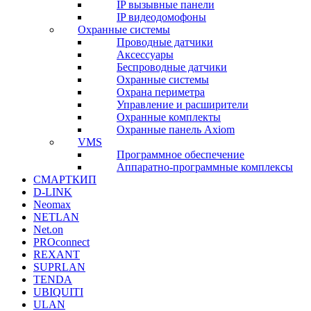
IP вызывные панели
IP видеодомофоны
Охранные системы
Проводные датчики
Аксессуары
Беспроводные датчики
Охранные системы
Охрана периметра
Управление и расширители
Охранные комплекты
Охранные панель Axiom
VMS
Программное обеспечение
Аппаратно-программные комплексы
СМАРТКИП
D-LINK
Neomax
NETLAN
Net.on
PROconnect
REXANT
SUPRLAN
TENDA
UBIQUITI
ULAN