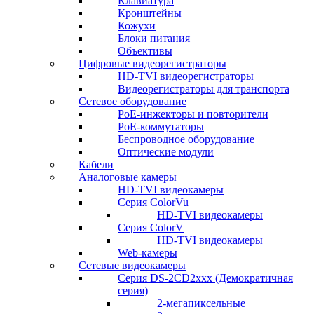
Клавиатура
Кронштейны
Кожухи
Блоки питания
Объективы
Цифровые видеорегистраторы
HD-TVI видеорегистраторы
Видеорегистраторы для транспорта
Сетевое оборудование
PoE-инжекторы и повторители
PoE-коммутаторы
Беспроводное оборудование
Оптические модули
Кабели
Аналоговые камеры
HD-TVI видеокамеры
Серия ColorVu
HD-TVI видеокамеры
Серия ColorV
HD-TVI видеокамеры
Web-камеры
Сетевые видеокамеры
Серия DS-2CD2xxx (Демократичная
серия)
2-мегапиксельные