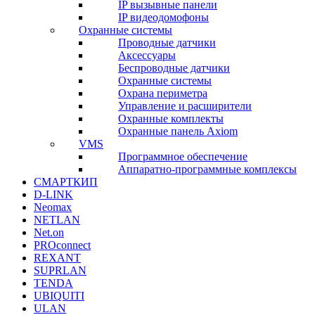
IP вызывные панели
IP видеодомофоны
Охранные системы
Проводные датчики
Аксессуары
Беспроводные датчики
Охранные системы
Охрана периметра
Управление и расширители
Охранные комплекты
Охранные панель Axiom
VMS
Программное обеспечение
Аппаратно-программные комплексы
СМАРТКИП
D-LINK
Neomax
NETLAN
Net.on
PROconnect
REXANT
SUPRLAN
TENDA
UBIQUITI
ULAN