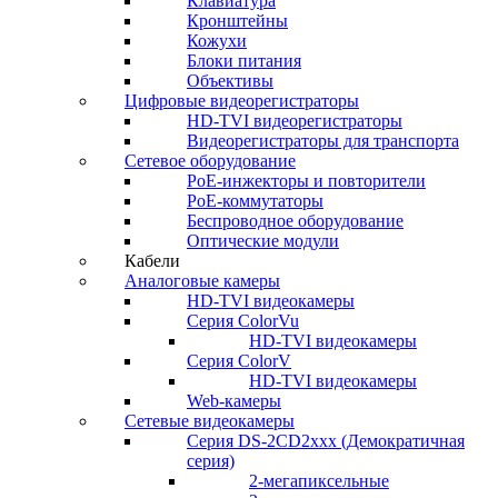
Клавиатура
Кронштейны
Кожухи
Блоки питания
Объективы
Цифровые видеорегистраторы
HD-TVI видеорегистраторы
Видеорегистраторы для транспорта
Сетевое оборудование
PoE-инжекторы и повторители
PoE-коммутаторы
Беспроводное оборудование
Оптические модули
Кабели
Аналоговые камеры
HD-TVI видеокамеры
Серия ColorVu
HD-TVI видеокамеры
Серия ColorV
HD-TVI видеокамеры
Web-камеры
Сетевые видеокамеры
Серия DS-2CD2xxx (Демократичная
серия)
2-мегапиксельные