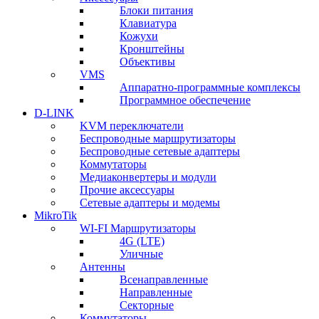
Блоки питания
Клавиатура
Кожухи
Кронштейны
Объективы
VMS
Аппаратно-программные комплексы
Программное обеспечение
D-LINK
KVM переключатели
Беспроводные маршрутизаторы
Беспроводные сетевые адаптеры
Коммутаторы
Медиаконвертеры и модули
Прочие аксессуары
Сетевые адаптеры и модемы
MikroTik
WI-FI Маршрутизаторы
4G (LTE)
Уличные
Антенны
Всенаправленные
Направленные
Секторные
Коммутаторы