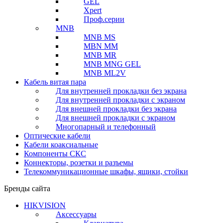
GEL
Xpert
Проф.серии
MNB
MNB MS
MBN MM
MNB MR
MNB MNG GEL
MNB ML2V
Кабель витая пара
Для внутренней прокладки без экрана
Для внутренней прокладки с экраном
Для внешней прокладки без экрана
Для внешней прокладки с экраном
Многопарный и телефонный
Оптические кабели
Кабели коаксиальные
Компоненты СКС
Коннекторы, розетки и разъемы
Телекоммуникационные шкафы, ящики, стойки
Бренды сайта
HIKVISION
Аксессуары