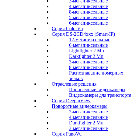
3-мегапиксельные
4-мегапиксельные
8-мегапиксельные
5-мегапиксельные
6-мегапиксельные
Серия ColorVu
Серия DS-2CD4xxx (Smart-IP)
12-мегапиксельные
6-мегапиксельные
Lightfighter 2 Мп
Darkfighter 2 Мп
3-мегапиксельные
8-мегапиксельные
Распознавание номерных
знаков
Отраслевые решения
Панорамные видеокамеры
Видеокамеры для транспорта
Серия DeepinView
Поворотные видеокамеры
2-мегапиксельные
4-мегапиксельные
Darkfighter 2 Мп
3-мегапиксельные
Серия PanoVu